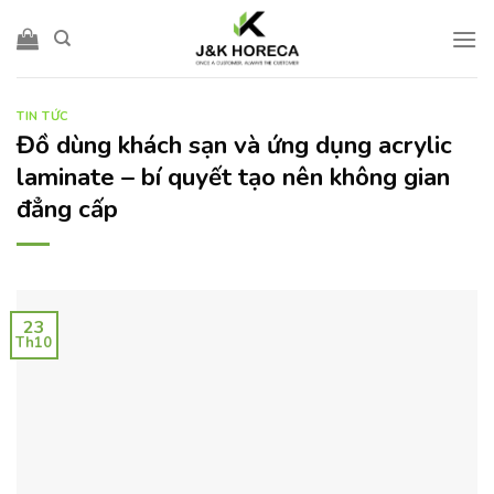
Skip
to
content
TIN TỨC
Đồ dùng khách sạn và ứng dụng acrylic
laminate – bí quyết tạo nên không gian
đẳng cấp
23
Th10