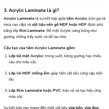
3. Acrylic Laminate là gì?
Acrylic Laminate
là sự kết hợp giữa
tấm Acrylic
(còn gọi là
mica cao cấp) và
vật liệu nền gỗ MDF hoặc HDF
được phủ
bằng lớp
film Laminate
. Bề mặt Acrylic sáng bóng như
gương, chống trầy xước và dễ lau chùi.
Cấu tạo của tấm Acrylic Laminate gồm:
Lớp bề mặt Acrylic:
trong suốt, bóng gương, tạo chiều
sâu cho màu sắc.
Lớp lõi MDF chống ẩm:
giúp tấm vật liệu cứng cáp, bền
lâu.
Lớp film Laminate hoặc PVC:
bảo vệ và tạo hiệu ứng
màu sắc.
Sự kết hợp này mang đến một vật liệu
vừa bền, vừa đẹp,