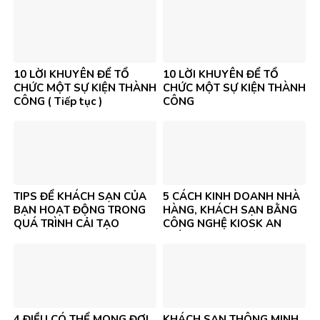
10 LỜI KHUYÊN ĐỂ TỔ
10 LỜI KHUYÊN ĐỂ TỔ
CHỨC MỘT SỰ KIỆN THÀNH
CHỨC MỘT SỰ KIỆN THÀNH
CÔNG ( Tiếp tục )
CÔNG
TIPS ĐỂ KHÁCH SẠN CỦA
5 CÁCH KINH DOANH NHÀ
BẠN HOẠT ĐỘNG TRONG
HÀNG, KHÁCH SẠN BẰNG
QUÁ TRÌNH CẢI TẠO
CÔNG NGHỆ KIOSK AN
TOÀN & HIỆU QUẢ
4 ĐIỀU CÓ THỂ MONG ĐỢI
KHÁCH SẠN THÔNG MINH