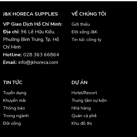
J&K HORECA SUPPLIES
VỀ CHÚNG TÔI
VP Giao Dịch Hồ Chí Minh:
Giới thiệu
Địa chỉ:
96 Lê Hữu Kiều,
Đời sống J&K
Phường Bình Trưng, Tp. Hồ
Tin tức công ty
Chí Minh
Hotline:
028 363 66864
Email:
info@jkhoreca.com
TIN TỨC
DỰ ÁN
Tuyển dụng
Hotel/Resort
Khuyến mãi
Trung tâm sự kiện
Thông báo
Nhà hàng
Trong ngành
Quán cà phê
Đời sống
Khu đô thị