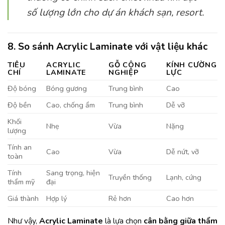
số lượng lớn cho dự án khách sạn, resort.
8. So sánh Acrylic Laminate với vật liệu khác
TIÊU
ACRYLIC
GỖ CÔNG
KÍNH CƯỜNG
CHÍ
LAMINATE
NGHIỆP
LỰC
Độ bóng
Bóng gương
Trung bình
Cao
Độ bền
Cao, chống ẩm
Trung bình
Dễ vỡ
Khối
Nhẹ
Vừa
Nặng
lượng
Tính an
Cao
Vừa
Dễ nứt, vỡ
toàn
Tính
Sang trọng, hiện
Truyền thống
Lạnh, cứng
thẩm mỹ
đại
Giá thành
Hợp lý
Rẻ hơn
Cao hơn
Như vậy,
Acrylic Laminate
là lựa chọn
cân bằng giữa thẩm