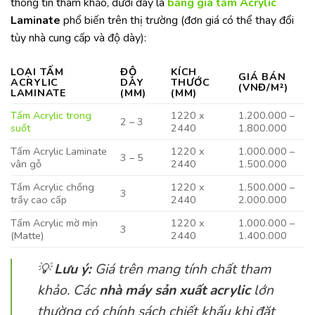
thông tin tham khảo, dưới đây là
bảng giá tấm Acrylic
Laminate
phổ biến trên thị trường (đơn giá có thể thay đổi
tùy nhà cung cấp và độ dày):
LOẠI TẤM
ĐỘ
KÍCH
GIÁ BÁN
ACRYLIC
DÀY
THƯỚC
(VNĐ/M²)
LAMINATE
(MM)
(MM)
Tấm Acrylic trong
1220 x
1.200.000 –
2 – 3
suốt
2440
1.800.000
Tấm Acrylic Laminate
1220 x
1.000.000 –
3 – 5
vân gỗ
2440
1.500.000
Tấm Acrylic chống
1220 x
1.500.000 –
3
trầy cao cấp
2440
2.000.000
Tấm Acrylic mờ mịn
1220 x
1.000.000 –
3
(Matte)
2440
1.400.000
💡
Lưu ý:
Giá trên mang tính chất tham
khảo. Các
nhà máy sản xuất acrylic
lớn
thường có chính sách chiết khấu khi đặt