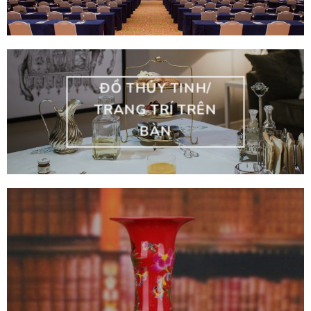
ĐỒ THỦY TINH/
TRANG TRÍ TRÊN
BÀN