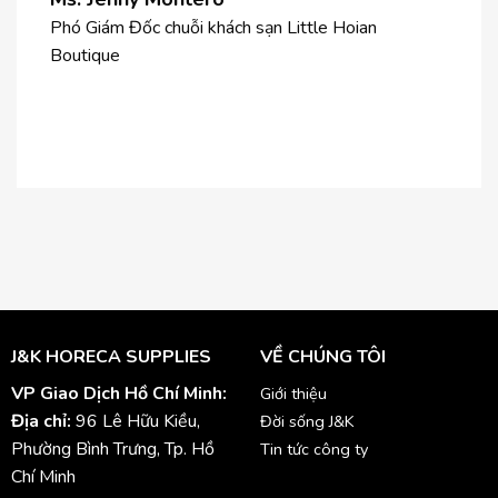
Mr. 
Phó Giám Đốc chuỗi khách sạn Little Hoian
Boutique
Giám đ
Hotel
J&K HORECA SUPPLIES
VỀ CHÚNG TÔI
VP Giao Dịch Hồ Chí Minh:
Giới thiệu
Địa chỉ:
96 Lê Hữu Kiều,
Đời sống J&K
Phường Bình Trưng, Tp. Hồ
Tin tức công ty
Chí Minh