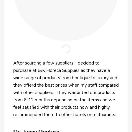
Khách 
After sourcing a few suppliers, I decided to
nghị &
purchase at J&K Horeca Supplies as they have a
“
“
J&K Ho
wide range of products from boutique to luxury and
về chu
they offerd the best prices when my staff compared
giao h
with other suppliers. They warranted our products
khách 
from 6-12 months depending on the items and we
lâu dà
feel satisfied with their products now and highly
phương
recommended them to other hotels or restaurants.
custom
Ms. Jenny Montero