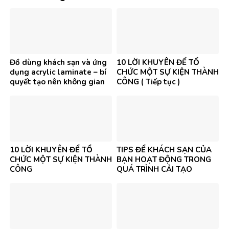
Đồ dùng khách sạn và ứng
10 LỜI KHUYÊN ĐỂ TỔ
dụng acrylic laminate – bí
CHỨC MỘT SỰ KIỆN THÀNH
quyết tạo nên không gian
CÔNG ( Tiếp tục )
đẳng cấp
10 LỜI KHUYÊN ĐỂ TỔ
TIPS ĐỂ KHÁCH SẠN CỦA
CHỨC MỘT SỰ KIỆN THÀNH
BẠN HOẠT ĐỘNG TRONG
CÔNG
QUÁ TRÌNH CẢI TẠO