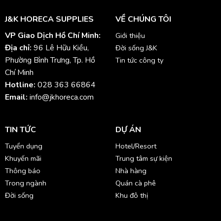
J&K HORECA SUPPLIES
VỀ CHÚNG TÔI
VP Giao Dịch Hồ Chí Minh:
Giới thiệu
Địa chỉ:
96 Lê Hữu Kiều,
Đời sống J&K
Phường Bình Trưng, Tp. Hồ
Tin tức công ty
Chí Minh
Hotline:
028 363 66864
Email:
info@jkhoreca.com
TIN TỨC
DỰ ÁN
Tuyển dụng
Hotel/Resort
Khuyến mãi
Trung tâm sự kiện
Thông báo
Nhà hàng
Trong ngành
Quán cà phê
Đời sống
Khu đô thị