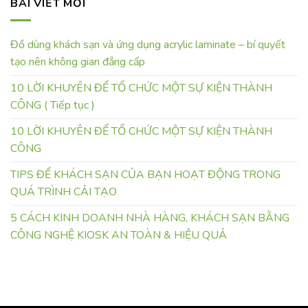
BÀI VIẾT MỚI
Đồ dùng khách sạn và ứng dụng acrylic laminate – bí quyết
tạo nên không gian đẳng cấp
10 LỜI KHUYÊN ĐỂ TỔ CHỨC MỘT SỰ KIỆN THÀNH
CÔNG ( Tiếp tục )
10 LỜI KHUYÊN ĐỂ TỔ CHỨC MỘT SỰ KIỆN THÀNH
CÔNG
TIPS ĐỂ KHÁCH SẠN CỦA BẠN HOẠT ĐỘNG TRONG
QUÁ TRÌNH CẢI TẠO
5 CÁCH KINH DOANH NHÀ HÀNG, KHÁCH SẠN BẰNG
CÔNG NGHỆ KIOSK AN TOÀN & HIỆU QUẢ