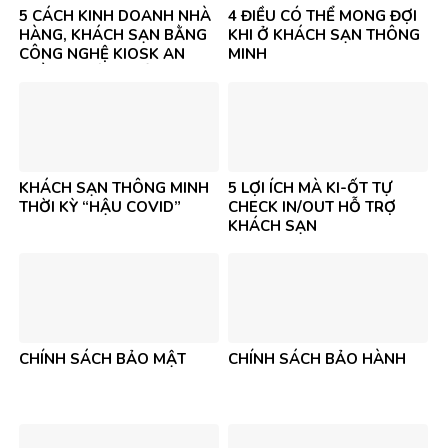
5 CÁCH KINH DOANH NHÀ
4 ĐIỀU CÓ THỂ MONG ĐỢI
HÀNG, KHÁCH SẠN BẰNG
KHI Ở KHÁCH SẠN THÔNG
CÔNG NGHỆ KIOSK AN
MINH
TOÀN & HIỆU QUẢ
KHÁCH SẠN THÔNG MINH
5 LỢI ÍCH MÀ KI-ỐT TỰ
THỜI KỲ “HẬU COVID”
CHECK IN/OUT HỖ TRỢ
KHÁCH SẠN
CHÍNH SÁCH BẢO MẬT
CHÍNH SÁCH BẢO HÀNH