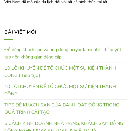
Việt Nam đã mở cửa du lịch đối với tất cả hình thức, tại tất...
BÀI VIẾT MỚI
Đồ dùng khách sạn và ứng dụng acrylic laminate – bí quyết
tạo nên không gian đẳng cấp
10 LỜI KHUYÊN ĐỂ TỔ CHỨC MỘT SỰ KIỆN THÀNH
CÔNG ( Tiếp tục )
10 LỜI KHUYÊN ĐỂ TỔ CHỨC MỘT SỰ KIỆN THÀNH
CÔNG
TIPS ĐỂ KHÁCH SẠN CỦA BẠN HOẠT ĐỘNG TRONG
QUÁ TRÌNH CẢI TẠO
5 CÁCH KINH DOANH NHÀ HÀNG, KHÁCH SẠN BẰNG
CÔNG NGHỆ KIOSK AN TOÀN & HIỆU QUẢ