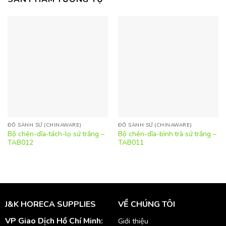
ĐỒ SÀNH SỨ (CHINAWARE)
ĐỒ SÀNH SỨ (CHINAWARE)
Bộ chén-dĩa-tách-lọ sứ trắng –
Bộ chén-dĩa-bình trà sứ trắng –
TAB012
TAB011
J&K HORECA SUPPLIES
VỀ CHÚNG TÔI
VP Giao Dịch Hồ Chí Minh:
Giới thiệu