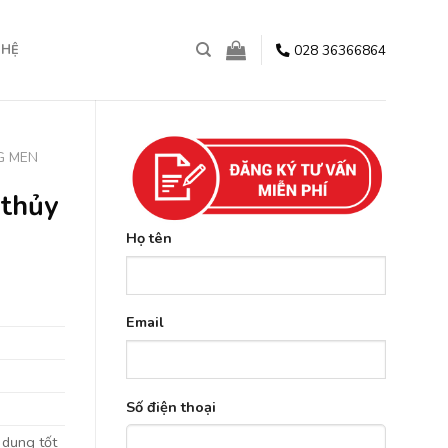
028 36366864
 HỆ
G MEN
 thủy
Họ tên
Email
Số điện thoại
ử dụng tốt