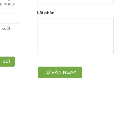
ng ngoại
Lời nhắn
n xuất