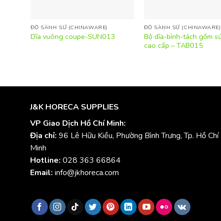
ĐỒ SÀNH SỨ (CHINAWARE)
ĐỒ SÀNH SỨ (CHINAWARE)
Bộ dĩa-bình-tách gốm sứ
Dĩa vuông coupe-SUN013
cao cấp – TAB015
J&K HORECA SUPPLIES
VP Giao Dịch Hồ Chí Minh:
Địa chỉ:
96 Lê Hữu Kiều, Phường Bình Trưng, Tp. Hồ Chí
Minh
Hotline:
028 363 66864
Email:
info@jkhoreca.com