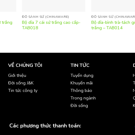
ĐỒ SÀNH SỨ (CHINAWARE)
ĐỒ SÀNH SỨ (CHINAWAR
 trắng
Bộ dĩa 7 cái sứ trắng cao cấp-
Bộ dĩa-bình trà-tách 
TAB018
trắng – TAB014
VỀ CHÚNG TÔI
TIN TỨC
Giới thiệu
Tuyển dụng
H
Đời sống J&K
Khuyến mãi
T
Tin tức công ty
Thông báo
Trong ngành
Đời sống
K
Các phương thức thanh toán: