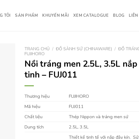
G TÔI
SẢN PHẨM
KHUYẾN MÃI
XEM CATALOGUE
BLOG
LIÊN
TRANG CHỦ
/
ĐỒ SÀNH SỨ (CHINAWARE)
/
ĐỒ TRÁN
FUJIHORO
Nồi tráng men 2.5L, 3.5L nắp
tinh – FUJ011
Thương hiệu
FUJIHORO
Mã hiệu
FUJ011
Chất liệu
Thép Nippon và tráng men sứ
Dung tích
2.5L, 3.5L
Thiết kế tinh tế với nắp đậy kín. S