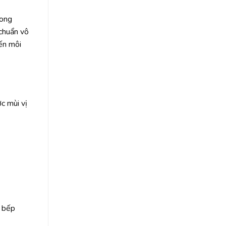
rong
 chuẩn vô
ến môi
c mùi vị
, bếp