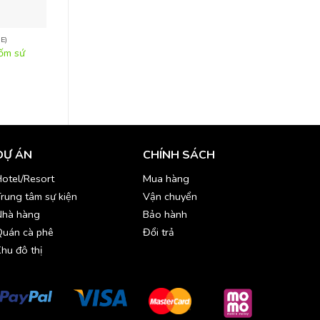
E)
ĐỒ SÀNH SỨ (CHINAWARE)
ĐỒ SÀNH SỨ (CHINAW
gốm sứ
Bộ bàn ăn gốm sứ trắng –
Đĩa vuông-SUN029
TAB003
DỰ ÁN
CHÍNH SÁCH
otel/Resort
Mua hàng
rung tâm sự kiện
Vận chuyển
Nhà hàng
Bảo hành
Quán cà phê
Đổi trả
hu đô thị