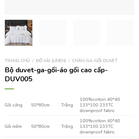
TRANG CHỦ
/
ĐỒ VẢI (LINEN)
/
CHĂN-GA-GỐI-DUVET
Bộ duvet-ga-gối-áo gối cao cấp-
DUV005
100%cotton 40*40
Gối cứng
50*80cm
Trắng
133*100 233TC
downproof fabric
100%cotton 40*40
Gối mềm
50*80cm
Trắng
133*100 233TC
downproof fabric