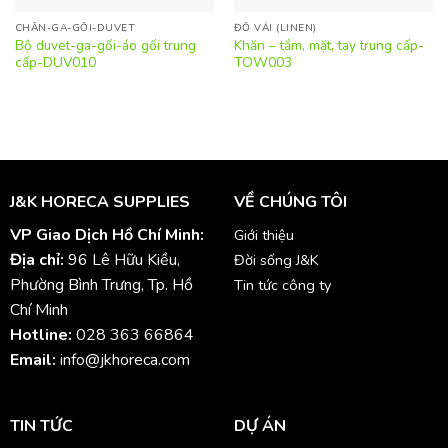
CHĂN-GA-GỐI-DUVET
ĐỒ VẢI (LINEN)
Bộ duvet-ga-gối-áo gối trung
Khăn – tắm, mặt, tay trung cấp-
cấp-DUV010
TOW003
J&K HORECA SUPPLIES
VỀ CHÚNG TÔI
VP Giao Dịch Hồ Chí Minh:
Giới thiệu
Địa chỉ:
96 Lê Hữu Kiều,
Đời sống J&K
Phường Bình Trưng, Tp. Hồ
Tin tức công ty
Chí Minh
Hotline:
028 363 66864
Email:
info@jkhoreca.com
TIN TỨC
DỰ ÁN