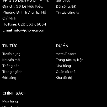
VP Giao Dịch Hồ Chí Minh:
Giới thiệu
Địa chỉ:
96 Lê Hữu Kiều,
Đời sống J&K
Phường Bình Trưng, Tp. Hồ
Tin tức công ty
Chí Minh
Hotline:
028 363 66864
Email:
info@jkhoreca.com
TIN TỨC
DỰ ÁN
Tuyển dụng
Hotel/Resort
Khuyến mãi
Trung tâm sự kiện
Thông báo
Nhà hàng
Trong ngành
Quán cà phê
Đời sống
Khu đô thị
CHÍNH SÁCH
Mua hàng