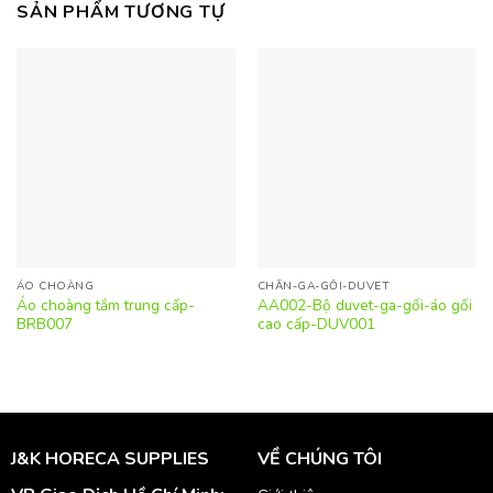
SẢN PHẨM TƯƠNG TỰ
ÁO CHOÀNG
CHĂN-GA-GỐI-DUVET
Áo choàng tắm trung cấp-
AA002-Bộ duvet-ga-gối-áo gối
BRB007
cao cấp-DUV001
J&K HORECA SUPPLIES
VỀ CHÚNG TÔI