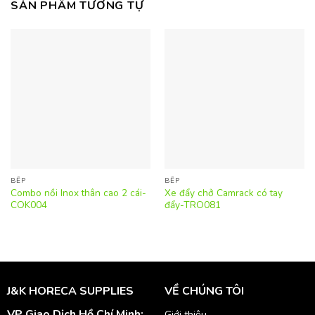
SẢN PHẨM TƯƠNG TỰ
BẾP
BẾP
Combo nồi Inox thân cao 2 cái-
Xe đẩy chở Camrack có tay
COK004
đẩy-TRO081
J&K HORECA SUPPLIES
VỀ CHÚNG TÔI
VP Giao Dịch Hồ Chí Minh:
Giới thiệu