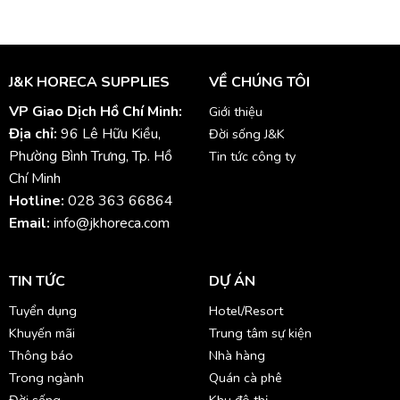
J&K HORECA SUPPLIES
VỀ CHÚNG TÔI
VP Giao Dịch Hồ Chí Minh:
Giới thiệu
Địa chỉ:
96 Lê Hữu Kiều,
Đời sống J&K
Phường Bình Trưng, Tp. Hồ
Tin tức công ty
Chí Minh
Hotline:
028 363 66864
Email:
info@jkhoreca.com
TIN TỨC
DỰ ÁN
Tuyển dụng
Hotel/Resort
Khuyến mãi
Trung tâm sự kiện
Thông báo
Nhà hàng
Trong ngành
Quán cà phê