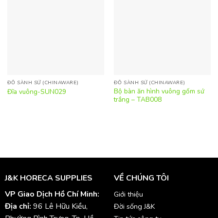
ĐỒ SÀNH SỨ (CHINAWARE)
ĐỒ SÀNH SỨ (CHINAWARE)
Bộ bàn ăn hình vuông gốm sứ
Đĩa vuông-SUN029
trắng – TAB008
J&K HORECA SUPPLIES
VỀ CHÚNG TÔI
VP Giao Dịch Hồ Chí Minh:
Giới thiệu
Địa chỉ:
96 Lê Hữu Kiều,
Đời sống J&K