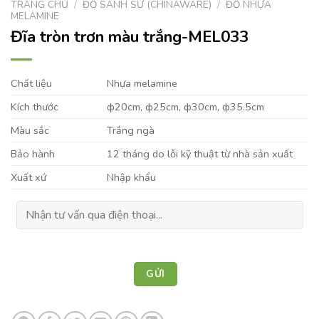
TRANG CHỦ
/
ĐỒ SÀNH SỨ (CHINAWARE)
/
ĐỒ NHỰA
MELAMINE
Đĩa tròn trơn màu trắng-MEL033
Chất liệu
Nhựa melamine
Kích thước
ф20cm, ф25cm, ф30cm, ф35.5cm
Màu sắc
Trắng ngà
Bảo hành
12 tháng do lỗi kỹ thuật từ nhà sản xuất
Xuất xứ
Nhập khẩu