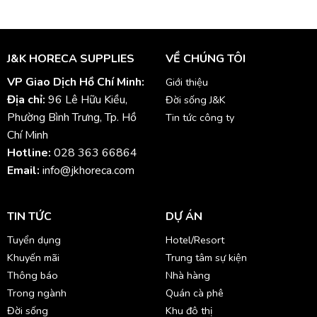
J&K HORECA SUPPLIES
VỀ CHÚNG TÔI
VP Giao Dịch Hồ Chí Minh:
Giới thiệu
Địa chỉ:
96 Lê Hữu Kiều,
Đời sống J&K
Phường Bình Trưng, Tp. Hồ
Tin tức công ty
Chí Minh
Hotline:
028 363 66864
Email:
info@jkhoreca.com
TIN TỨC
DỰ ÁN
Tuyển dụng
Hotel/Resort
Khuyến mãi
Trung tâm sự kiện
Thông báo
Nhà hàng
Trong ngành
Quán cà phê
Đời sống
Khu đô thị