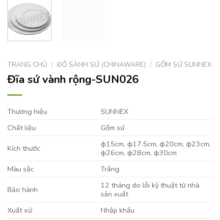
TRANG CHỦ
/
ĐỒ SÀNH SỨ (CHINAWARE)
/
GỐM SỨ SUNNEX
Đĩa sứ vành rộng-SUN026
Thương hiệu
SUNNEX
Chất liệu
Gốm sứ
ф15cm, ф17.5cm, ф20cm, ф23cm,
Kích thước
ф26cm, ф28cm, ф30cm
Màu sắc
Trắng
12 tháng do lỗi kỹ thuật từ nhà
Bảo hành
sản xuất
Xuất xứ
Nhập khẩu