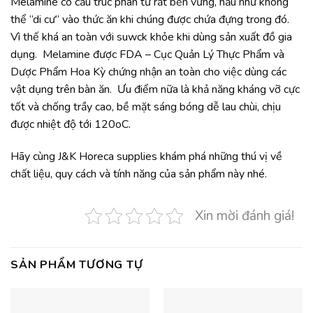
Melamine có cấu trúc phân tử rất bền vững, hầu như không
thể “di cư” vào thức ăn khi chúng được chứa đựng trong đó.
Vì thế khá an toàn với suwck khỏe khi dùng sản xuất đồ gia
dụng. Melamine được FDA – Cục Quản Lý Thực Phẩm và
Dược Phẩm Hoa Kỳ chứng nhận an toàn cho việc dùng các
vật dụng trên bàn ăn. Ưu điểm nữa là khả năng kháng vỡ cực
tốt và chống trầy cao, bề mặt sáng bóng dễ lau chùi, chịu
được nhiệt độ tới 120oC.
Hãy cùng J&K Horeca supplies khám phá những thú vị về
chất liệu, quy cách và tính năng của sản phẩm này nhé.
Xin mời đánh giá!
SẢN PHẨM TƯƠNG TỰ