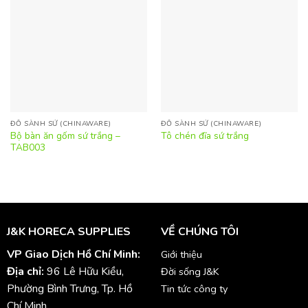
ĐỒ SÀNH SỨ (CHINAWARE)
ĐỒ SÀNH SỨ (CHINAWARE)
Bộ bàn ăn gốm sứ trắng –
Tô chén đĩa sứ trắng
TAB003
J&K HORECA SUPPLIES
VỀ CHÚNG TÔI
VP Giao Dịch Hồ Chí Minh:
Giới thiệu
Địa chỉ:
96 Lê Hữu Kiều,
Đời sống J&K
Phường Bình Trưng, Tp. Hồ
Tin tức công ty
Chí Minh