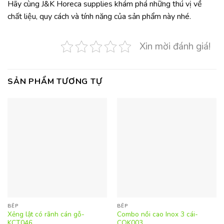
Hãy cùng J&K Horeca supplies khám phá những thú vị về
chất liệu, quy cách và tính năng của sản phẩm này nhé.
Xin mời đánh giá!
SẢN PHẨM TƯƠNG TỰ
BẾP
BẾP
Xẻng lật có rãnh cán gỗ-
Combo nồi cao Inox 3 cái-
KCT046
COK003