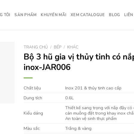
G TÔI
SẢN PHẨM
KHUYẾN MÃI
XEM CATALOGUE
BLOG
LIÊN
TRANG CHỦ
/
BẾP
/
KHÁC
Bộ 3 hũ gia vị thủy tinh có nắ
inox-JAR006
Chất liệu
Inox 201 & thủy tinh cao cấp
Dung tích
0.6L
Thiết kế sang trọng với nắp đậy có
Kiểu dáng
cán muỗng đặt trong khay inox chắ
An toàn vệ sinh thực phẩm
Màu sắc
Trắng & vàng