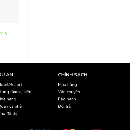
BẾP
BẾP
Combo nồi cao Inox 
T015
Xe đẩy thu dọn vệ sinh-TRO084
COK003
DỰ ÁN
CHÍNH SÁCH
otel/Resort
Mua hàng
rung tâm sự kiện
Vận chuyển
Nhà hàng
Bảo hành
Quán cà phê
Đổi trả
hu đô thị