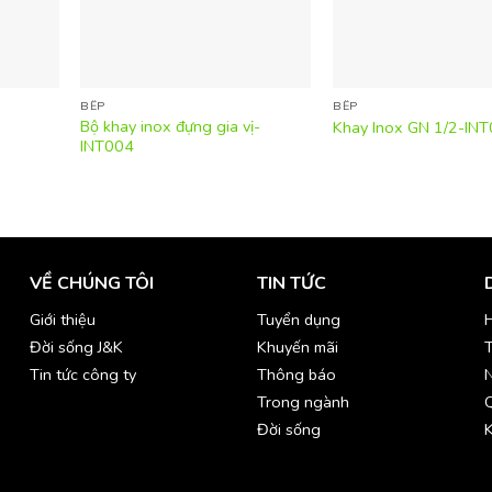
BẾP
BẾP
Bộ khay inox đựng gia vị-
Khay Inox GN 1/2-IN
INT004
VỀ CHÚNG TÔI
TIN TỨC
Giới thiệu
Tuyển dụng
H
Đời sống J&K
Khuyến mãi
T
Tin tức công ty
Thông báo
Trong ngành
Đời sống
K