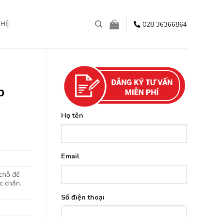
028 36366864
 HỆ
p
Họ tên
Email
 chỗ để
c chắn.
Số điện thoại