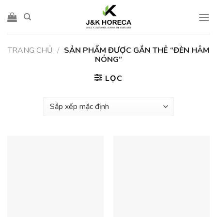
Skip
to
content
TRANG CHỦ
/
SẢN PHẨM ĐƯỢC GẮN THẺ “ĐÈN HÂM
NÓNG”
LỌC