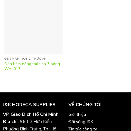
ĐÈN HÂM NÓNG THỨC ĂN
Đèn hâm nóng thức ăn 3 bóng-
WAL013
J&K HORECA SUPPLIES
VỀ CHÚNG TÔI
VP Giao Dịch Hồ Chí Minh:
Giới thiệu
Địa chỉ:
96 Lê Hữu Kiều,
Đời sống J&K
Phường Bình Trưng, Tp. Hồ
Tin tức công ty