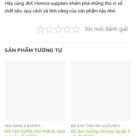
Hãy cùng J&K Horeca supplies khám phá những thú vị về
chất liệu, quy cách và tính năng của sản phẩm này nhé.
Xin mời đánh giá!
SẢN PHẨM TƯƠNG TỰ
NHÀ HÀNG & BUFFET
BỘ DAO THÌA NĨA (CUTLERY)
Nồi hâm buffet chữ nhật 9L inox
Bộ dao muỗng nĩa inox ốp gỗ 5