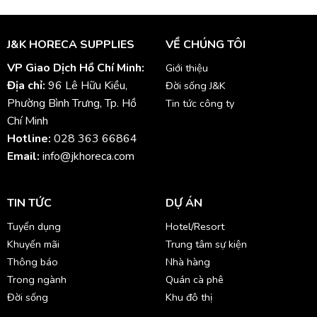
J&K HORECA SUPPLIES
VỀ CHÚNG TÔI
VP Giao Dịch Hồ Chí Minh:
Giới thiệu
Địa chỉ:
96 Lê Hữu Kiều,
Đời sống J&K
Phường Bình Trưng, Tp. Hồ
Tin tức công ty
Chí Minh
Hotline:
028 363 66864
Email:
info@jkhoreca.com
TIN TỨC
DỰ ÁN
Tuyển dụng
Hotel/Resort
Khuyến mãi
Trung tâm sự kiện
Thông báo
Nhà hàng
Trong ngành
Quán cà phê
Đời sống
Khu đô thị