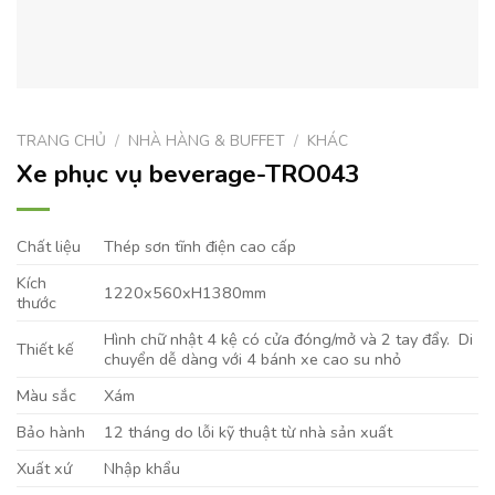
TRANG CHỦ
/
NHÀ HÀNG & BUFFET
/
KHÁC
Xe phục vụ beverage-TRO043
Chất liệu
Thép sơn tĩnh điện cao cấp
Kích
1220x560xH1380mm
thước
Hình chữ nhật 4 kệ có cửa đóng/mở và 2 tay đẩy. Di
Thiết kế
chuyển dễ dàng với 4 bánh xe cao su nhỏ
Màu sắc
Xám
Bảo hành
12 tháng do lỗi kỹ thuật từ nhà sản xuất
Xuất xứ
Nhập khẩu