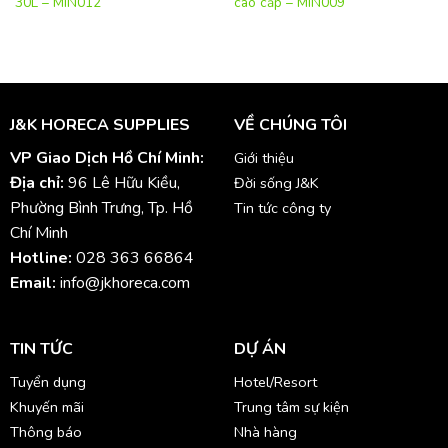
30L – MIN012
cao cấp – MIN009
J&K HORECA SUPPLIES
VỀ CHÚNG TÔI
VP Giao Dịch Hồ Chí Minh:
Giới thiệu
Địa chỉ:
96 Lê Hữu Kiều,
Đời sống J&K
Phường Bình Trưng, Tp. Hồ
Tin tức công ty
Chí Minh
Hotline:
028 363 66864
Email:
info@jkhoreca.com
TIN TỨC
DỰ ÁN
Tuyển dụng
Hotel/Resort
Khuyến mãi
Trung tâm sự kiện
Thông báo
Nhà hàng