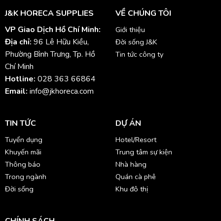
J&K HORECA SUPPLIES
VỀ CHÚNG TÔI
VP Giao Dịch Hồ Chí Minh:
Giới thiệu
Địa chỉ:
96 Lê Hữu Kiều,
Đời sống J&K
Phường Bình Trưng, Tp. Hồ
Tin tức công ty
Chí Minh
Hotline:
028 363 66864
Email:
info@jkhoreca.com
TIN TỨC
DỰ ÁN
Tuyển dụng
Hotel/Resort
Khuyến mãi
Trung tâm sự kiện
Thông báo
Nhà hàng
Trong ngành
Quán cà phê
Đời sống
Khu đô thị