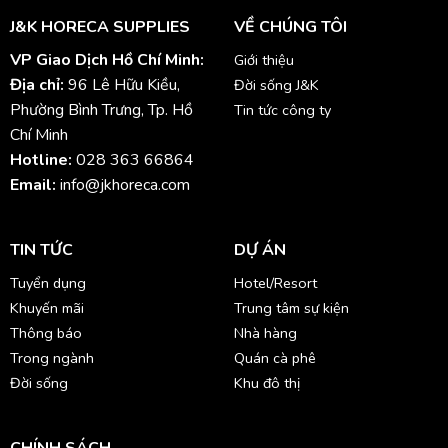
J&K HORECA SUPPLIES
VỀ CHÚNG TÔI
VP Giao Dịch Hồ Chí Minh:
Giới thiệu
Địa chỉ:
96 Lê Hữu Kiều,
Đời sống J&K
Phường Bình Trưng, Tp. Hồ
Tin tức công ty
Chí Minh
Hotline:
028 363 66864
Email:
info@jkhoreca.com
TIN TỨC
DỰ ÁN
Tuyển dụng
Hotel/Resort
Khuyến mãi
Trung tâm sự kiện
Thông báo
Nhà hàng
Trong ngành
Quán cà phê
Đời sống
Khu đô thị