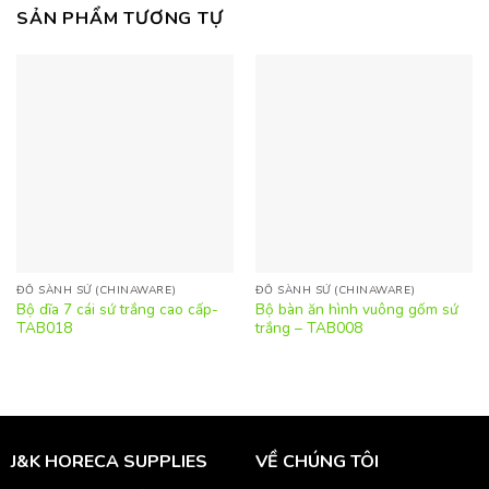
SẢN PHẨM TƯƠNG TỰ
ĐỒ SÀNH SỨ (CHINAWARE)
ĐỒ SÀNH SỨ (CHINAWARE)
Bộ dĩa 7 cái sứ trắng cao cấp-
Bộ bàn ăn hình vuông gốm sứ
TAB018
trắng – TAB008
J&K HORECA SUPPLIES
VỀ CHÚNG TÔI