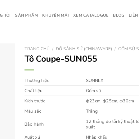
G TÔI
SẢN PHẨM
KHUYẾN MÃI
XEM CATALOGUE
BLOG
LIÊN
TRANG CHỦ
/
ĐỒ SÀNH SỨ (CHINAWARE)
/
GỐM SỨ 
Tô Coupe-SUN055
Thương hiệu
SUNNEX
Chất liệu
Gốm sứ
Kích thước
ф23cm, ф25cm, ф30cm
Màu sắc
Trắng
12 tháng do lỗi kỹ thuật t
Bảo hành
xuất
Xuất xứ
Nhập khẩu