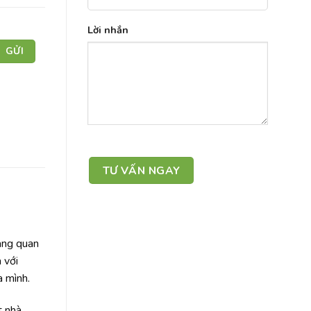
Lời nhắn
àng quan
 với
a mình.
t nhà