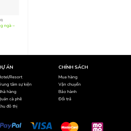
E)
ĐỒ SÀNH SỨ (CHINAWARE)
ĐỒ SÀNH SỨ (CHINAW
ng ngà –
Tô chén đĩa sứ trắng
Bộ dĩa 4 cái sứ trắ
DỰ ÁN
CHÍNH SÁCH
otel/Resort
Mua hàng
rung tâm sự kiện
Vận chuyển
Nhà hàng
Bảo hành
Quán cà phê
Đổi trả
hu đô thị