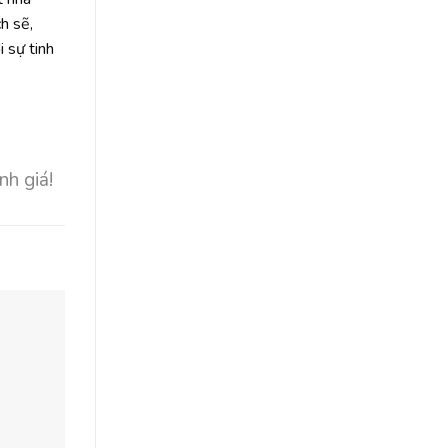
h sẽ,
 sự tinh
nh giá!