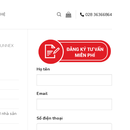
028 36366864
 HỆ
SUNNEX
Họ tên
Email
ừ nhà sản
Số điện thoại