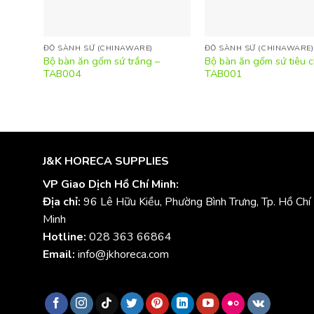
ĐỒ SÀNH SỨ (CHINAWARE)
ĐỒ SÀNH SỨ (CHINAWARE)
Bộ bàn ăn gốm sứ trắng –
Bộ bàn ăn gốm sứ tiêu 
TAB004
TAB001
J&K HORECA SUPPLIES
VP Giao Dịch Hồ Chí Minh:
Địa chỉ:
96 Lê Hữu Kiều, Phường Bình Trưng, Tp. Hồ Chí
Minh
Hotline:
028 363 66864
Email:
info@jkhoreca.com