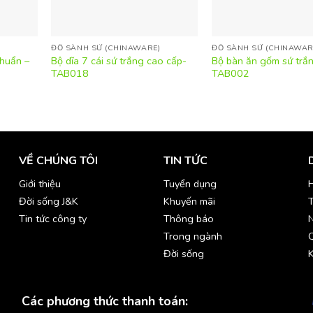
ĐỒ SÀNH SỨ (CHINAWARE)
ĐỒ SÀNH SỨ (CHINAWAR
chuẩn –
Bộ dĩa 7 cái sứ trắng cao cấp-
Bộ bàn ăn gốm sứ trắ
TAB018
TAB002
VỀ CHÚNG TÔI
TIN TỨC
Giới thiệu
Tuyển dụng
H
Đời sống J&K
Khuyến mãi
T
Tin tức công ty
Thông báo
Trong ngành
Đời sống
K
Các phương thức thanh toán: