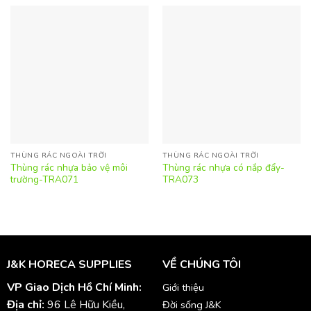
THÙNG RÁC NGOÀI TRỜI
THÙNG RÁC NGOÀI TRỜI
Thùng rác nhựa bảo vệ môi
Thùng rác nhựa có nắp đẩy-
trường-TRA071
TRA073
J&K HORECA SUPPLIES
VỀ CHÚNG TÔI
VP Giao Dịch Hồ Chí Minh:
Giới thiệu
Địa chỉ:
96 Lê Hữu Kiều,
Đời sống J&K