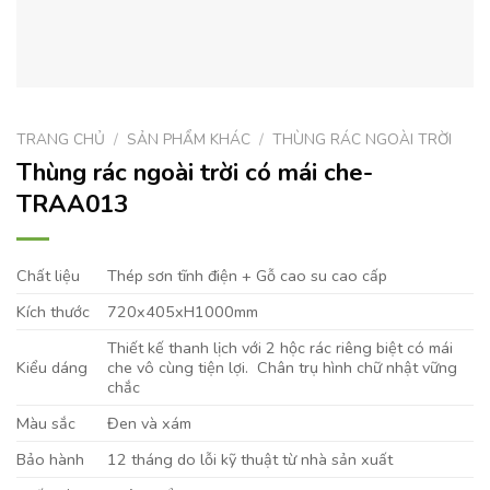
TRANG CHỦ
/
SẢN PHẨM KHÁC
/
THÙNG RÁC NGOÀI TRỜI
Thùng rác ngoài trời có mái che-
TRAA013
Chất liệu
Thép sơn tĩnh điện + Gỗ cao su cao cấp
Kích thước
720x405xH1000mm
Thiết kế thanh lịch với 2 hộc rác riêng biệt có mái
Kiểu dáng
che vô cùng tiện lợi. Chân trụ hình chữ nhật vững
chắc
Màu sắc
Đen và xám
Bảo hành
12 tháng do lỗi kỹ thuật từ nhà sản xuất