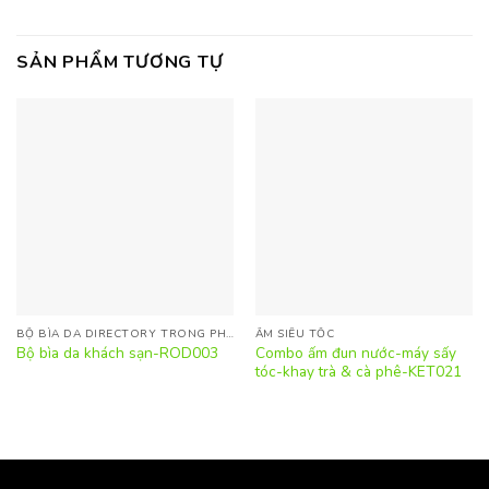
SẢN PHẨM TƯƠNG TỰ
BỘ BÌA DA DIRECTORY TRONG PHÒNG
ẤM SIÊU TỐC
Combo ấm đun nước-máy sấy
Bộ bìa da khách sạn-ROD003
tóc-khay trà & cà phê-KET021