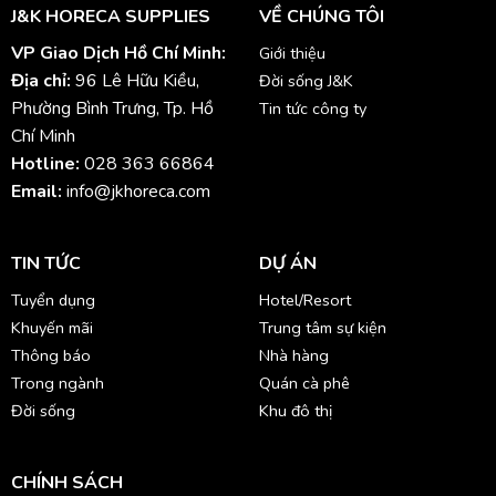
J&K HORECA SUPPLIES
VỀ CHÚNG TÔI
VP Giao Dịch Hồ Chí Minh:
Giới thiệu
Địa chỉ:
96 Lê Hữu Kiều,
Đời sống J&K
Phường Bình Trưng, Tp. Hồ
Tin tức công ty
Chí Minh
Hotline:
028 363 66864
Email:
info@jkhoreca.com
TIN TỨC
DỰ ÁN
Tuyển dụng
Hotel/Resort
Khuyến mãi
Trung tâm sự kiện
Thông báo
Nhà hàng
Trong ngành
Quán cà phê
Đời sống
Khu đô thị
CHÍNH SÁCH