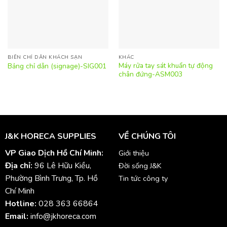
BIỂN CHỈ DẪN KHÁCH SẠN
KHÁC
Máy rửa tay sát khuẩn tự động
Bảng chỉ dẫn (signage)-SIG001
chân đứng-ASM003
J&K HORECA SUPPLIES
VỀ CHÚNG TÔI
VP Giao Dịch Hồ Chí Minh:
Giới thiệu
Địa chỉ:
96 Lê Hữu Kiều,
Đời sống J&K
Phường Bình Trưng, Tp. Hồ
Tin tức công ty
Chí Minh
Hotline:
028 363 66864
Email:
info@jkhoreca.com