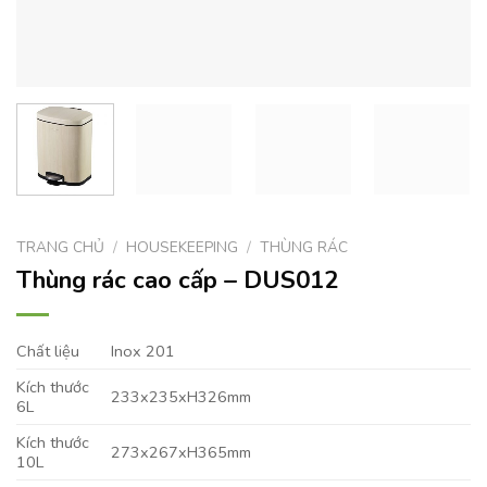
TRANG CHỦ
/
HOUSEKEEPING
/
THÙNG RÁC
Thùng rác cao cấp – DUS012
Chất liệu
Inox 201
Kích thước
233x235xH326mm
6L
Kích thước
273x267xH365mm
10L