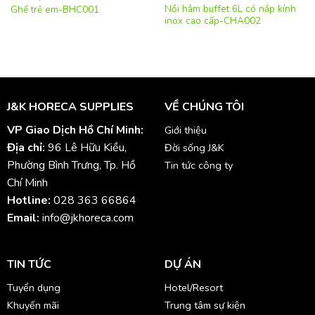
Nồi hâm buffet 6L có nắp kính
Ghế trẻ em-BHC001
inox cao cấp-CHA002
J&K HORECA SUPPLIES
VỀ CHÚNG TÔI
VP Giao Dịch Hồ Chí Minh:
Giới thiệu
Địa chỉ:
96 Lê Hữu Kiều,
Đời sống J&K
Phường Bình Trưng, Tp. Hồ
Tin tức công ty
Chí Minh
Hotline:
028 363 66864
Email:
info@jkhoreca.com
TIN TỨC
DỰ ÁN
Tuyển dụng
Hotel/Resort
Khuyến mãi
Trung tâm sự kiện