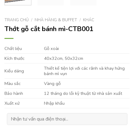
TRANG CHỦ
/
NHÀ HÀNG & BUFFET
/
KHÁC
Thớt gỗ cắt bánh mì-CTB001
Chất liệu
Gỗ xoài
Kích thước
40x32cm, 50x32cm
Thiết kế tiện lợi với các rãnh và khay hứng
Kiểu dáng
bánh mì vụn
Màu sắc
Vàng gỗ
Bảo hành
12 tháng do lỗi kỹ thuật từ nhà sản xuất
Xuất xứ
Nhập khẩu