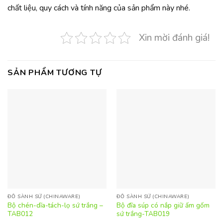
chất liệu, quy cách và tính năng của sản phẩm này nhé.
Xin mời đánh giá!
SẢN PHẨM TƯƠNG TỰ
ĐỒ SÀNH SỨ (CHINAWARE)
ĐỒ SÀNH SỨ (CHINAWARE)
Bộ chén-dĩa-tách-lọ sứ trắng –
Bộ đĩa súp có nắp giữ ấm gốm
TAB012
sứ trắng-TAB019