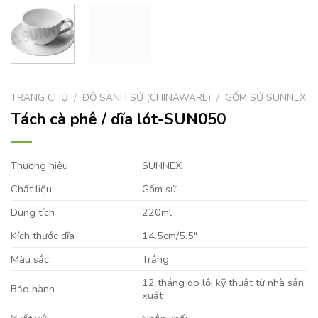
TRANG CHỦ
/
ĐỒ SÀNH SỨ (CHINAWARE)
/
GỐM SỨ SUNNEX
Tách cà phê / dĩa lót-SUN050
Thương hiệu
SUNNEX
Chất liệu
Gốm sứ
Dung tích
220ml
Kích thước dĩa
14.5cm/5.5″
Màu sắc
Trắng
12 tháng do lỗi kỹ thuật từ nhà sản
Bảo hành
xuất