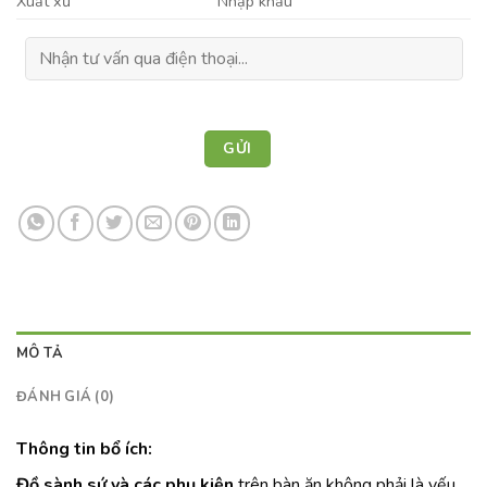
Xuất xứ
Nhập khẩu
MÔ TẢ
ĐÁNH GIÁ (0)
Thông tin bổ ích:
Đồ sành sứ và các phụ kiện
trên bàn ăn không phải là yếu