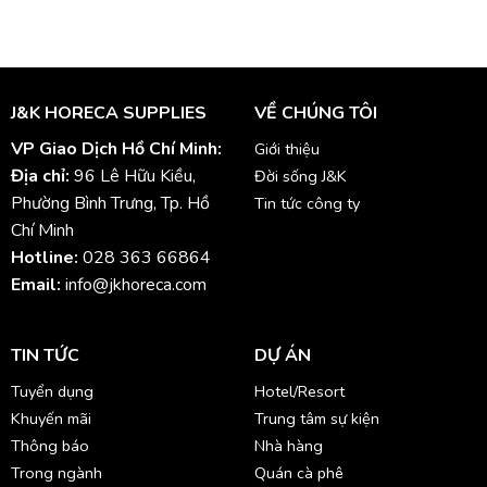
J&K HORECA SUPPLIES
VỀ CHÚNG TÔI
VP Giao Dịch Hồ Chí Minh:
Giới thiệu
Địa chỉ:
96 Lê Hữu Kiều,
Đời sống J&K
Phường Bình Trưng, Tp. Hồ
Tin tức công ty
Chí Minh
Hotline:
028 363 66864
Email:
info@jkhoreca.com
TIN TỨC
DỰ ÁN
Tuyển dụng
Hotel/Resort
Khuyến mãi
Trung tâm sự kiện
Thông báo
Nhà hàng
Trong ngành
Quán cà phê