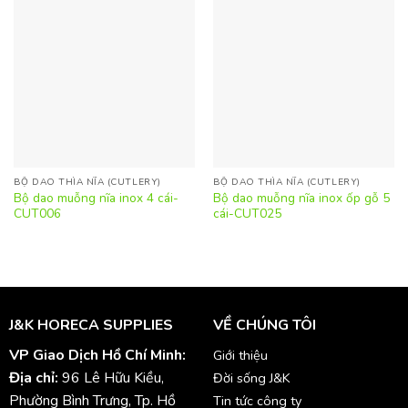
BỘ DAO THÌA NĨA (CUTLERY)
BỘ DAO THÌA NĨA (CUTLERY)
Bộ dao muỗng nĩa inox 4 cái-
Bộ dao muỗng nĩa inox ốp gỗ 5
CUT006
cái-CUT025
J&K HORECA SUPPLIES
VỀ CHÚNG TÔI
VP Giao Dịch Hồ Chí Minh:
Giới thiệu
Địa chỉ:
96 Lê Hữu Kiều,
Đời sống J&K
Phường Bình Trưng, Tp. Hồ
Tin tức công ty