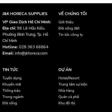
J&K HORECA SUPPLIES
VỀ CHÚNG TÔI
VP Giao Dịch Hồ Chí Minh:
Giới thiệu
Địa chỉ:
96 Lê Hữu Kiều,
Đời sống J&K
Phường Bình Trưng, Tp. Hồ
Tin tức công ty
Chí Minh
Hotline:
028 363 66864
Email:
info@jkhoreca.com
TIN TỨC
DỰ ÁN
Tuyển dụng
Hotel/Resort
Khuyến mãi
Trung tâm sự kiện
Thông báo
Nhà hàng
Trong ngành
Quán cà phê
Đời sống
Khu đô thị