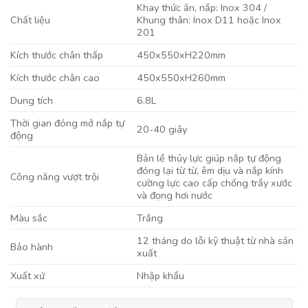
Khay thức ăn, nắp: Inox 304 /
Chất liệu
Khung thân: Inox D11 hoặc Inox
201
Kích thước chân thấp
450x550xH220mm
Kích thước chân cao
450x550xH260mm
Dung tích
6.8L
Thời gian đóng mở nắp tự
20-40 giây
động
Bản lề thủy lực giúp nắp tự động
đóng lại từ từ, êm dịu và nắp kính
Công năng vượt trội
cường lực cao cấp chống trầy xước
và đọng hơi nước
Màu sắc
Trắng
12 tháng do lỗi kỹ thuật từ nhà sản
Bảo hành
xuất
Xuất xứ
Nhập khẩu