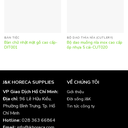
BÀN TIỆC
BỘ DAO THÌA NĨA (CUTLERY)
Bàn chữ nhật mặt gỗ cao cấp-
Bộ dao muỗng nĩa inox cao cấp
DIT001
ốp nhựa 5 cái-CUT020
J&K HORECA SUPPLIES
VỀ CHÚNG TÔI
VP Giao Dịch Hồ Chí Minh:
Giới thiệu
Địa chỉ:
96 Lê Hữu Kiều,
Đời sống J&K
Phường Bình Trưng, Tp. Hồ
Tin tức công ty
Chí Minh
Hotline:
028 363 66864
Email:
info@jkhoreca.com