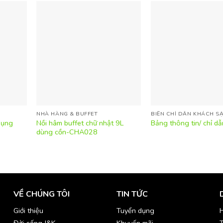
NHÀ HÀNG & BUFFET
BIỂN CHỈ DẪN KHÁCH S
dụng
Nồi hâm buffet chữ nhật 9L
Bảng thông tin/ chỉ d
dùng cồn-CHA028
VỀ CHÚNG TÔI
TIN TỨC
Giới thiệu
Tuyển dụng
H
Đời sống J&K
Khuyến mãi
T