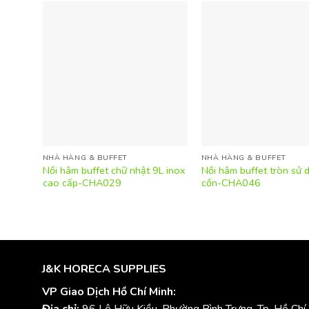
NHÀ HÀNG & BUFFET
NHÀ HÀNG & BUFFET
Nồi hâm buffet chữ nhật 9L inox
Nồi hâm buffet tròn sử 
cao cấp-CHA029
cồn-CHA046
J&K HORECA SUPPLIES
VP Giao Dịch Hồ Chí Minh:
Địa chỉ:
96 Lê Hữu Kiều, Phường Bình Trưng, Tp. Hồ Chí