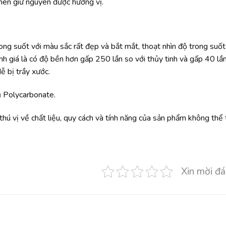
 nên giữ nguyên được hương vị.
ong suốt với màu sắc rất đẹp và bắt mắt, thoạt nhìn độ trong suố
h giá là có độ bền hơn gấp 250 lần so với thủy tinh và gấp 40 lần
ễ bị trầy xước.
ủ Polycarbonate.
ú vị về chất liệu, quy cách và tính năng của sản phẩm không thể 
Xin mời đá