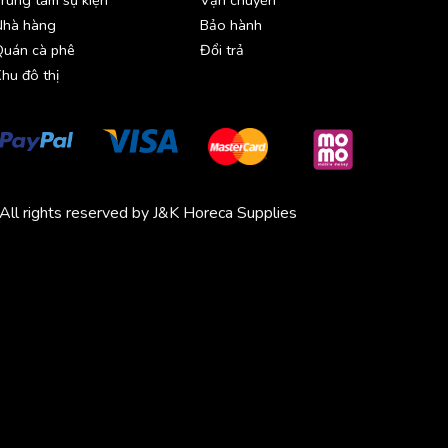
Nhà hàng
Bảo hành
Quán cà phê
Đổi trả
hu đô thị
All rights reserved by J&K Horeca Supplies
Michico
Chickfood
Phương Trang
Quần áo thể thao
Bluenest