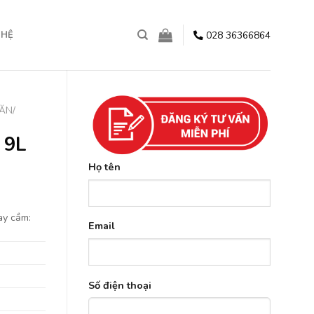
028 36366864
 HỆ
ĂN/
 9L
Họ tên
ay cầm:
Email
Số điện thoại