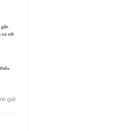
t gần
 so với
thiếu
nh giá!