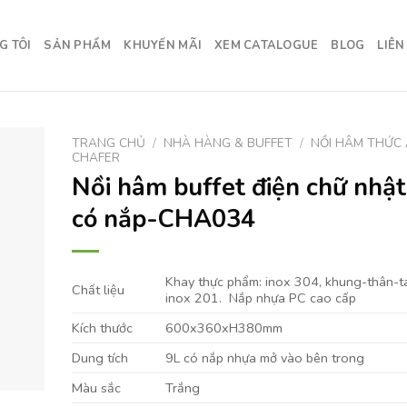
G TÔI
SẢN PHẨM
KHUYẾN MÃI
XEM CATALOGUE
BLOG
LIÊN
TRANG CHỦ
/
NHÀ HÀNG & BUFFET
/
NỒI HÂM THỨC 
CHAFER
Nồi hâm buffet điện chữ nhật
có nắp-CHA034
Khay thực phẩm: inox 304, khung-thân-t
Chất liệu
inox 201. Nắp nhựa PC cao cấp
Kích thước
600x360xH380mm
Dung tích
9L có nắp nhựa mở vào bên trong
Màu sắc
Trắng