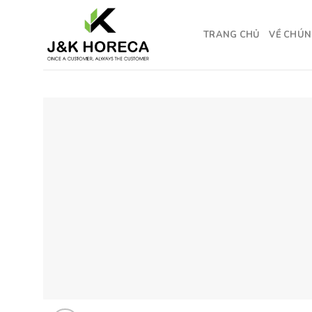
Skip
to
TRANG CHỦ
VỀ CHÚN
content