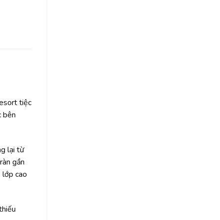
esort tiệc
c bên
g lại từ
tràn gần
ị lớp cao
thiếu