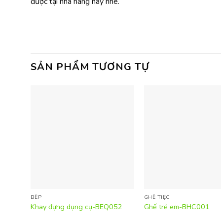
được tại nhà hàng này nhé.
SẢN PHẨM TƯƠNG TỰ
BẾP
GHẾ TIỆC
Khay đựng dụng cụ-BEQ052
Ghế trẻ em-BHC001