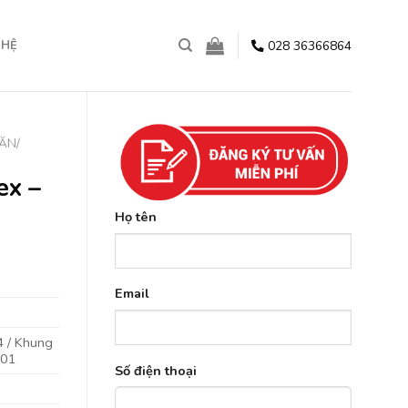
028 36366864
 HỆ
ĂN/
ex –
Họ tên
Email
4 / Khung
201
Số điện thoại