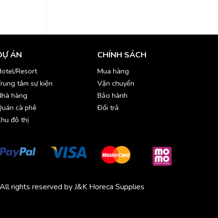
DỰ ÁN
CHÍNH SÁCH
otel/Resort
Mua hàng
rung tâm sự kiện
Vận chuyển
Nhà hàng
Bảo hành
Quán cà phê
Đổi trả
hu đô thị
All rights reserved by J&K Horeca Supplies
Michico
Chickfood
Phương Trang
Quần áo thể thao