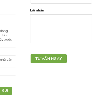
Lời nhắn
 động
p kính
rầy xước
 nhà sản