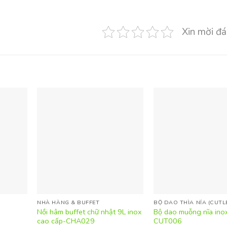
Xin mời đá
NHÀ HÀNG & BUFFET
BỘ DAO THÌA NĨA (CUTL
Nồi hâm buffet chữ nhật 9L inox
Bộ dao muỗng nĩa inox
cao cấp-CHA029
CUT006