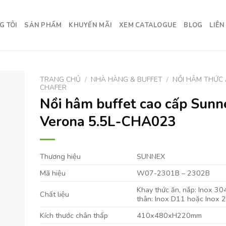
G TÔI
SẢN PHẨM
KHUYẾN MÃI
XEM CATALOGUE
BLOG
LIÊN
TRANG CHỦ
/
NHÀ HÀNG & BUFFET
/
NỒI HÂM THỨC 
CHAFER
Nồi hâm buffet cao cấp Sunn
Verona 5.5L-CHA023
Thương hiệu
SUNNEX
Mã hiệu
W07-2301B – 2302B
Khay thức ăn, nắp: Inox 30
Chất liệu
thân: Inox D11 hoặc Inox 
Kích thước chân thấp
410x480xH220mm