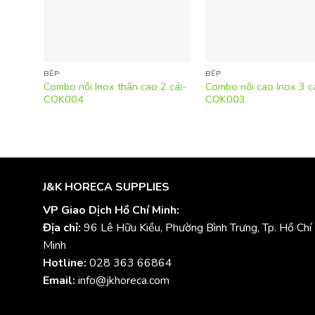
BẾP
BẾP
Combo nồi Inox thân cao 2 cái-
Combo nồi cao Inox 3 cá
COK004
COK003
J&K HORECA SUPPLIES
VP Giao Dịch Hồ Chí Minh:
Địa chỉ:
96 Lê Hữu Kiều, Phường Bình Trưng, Tp. Hồ Chí
Minh
Hotline:
028 363 66864
Email:
info@jkhoreca.com