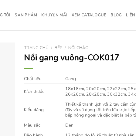
G TÔI
SẢN PHẨM
KHUYẾN MÃI
XEM CATALOGUE
BLOG
LIÊN
TRANG CHỦ
/
BẾP
/
NỒI CHẢO
Nồi gang vuông-COK017
Chất liệu
Gang
18x18cm, 20x20cm, 22x22cm, 25x
Kích thước
26x26cm, 28x28cm, 30x32cm, 34
Thiết kế thanh lịch với 2 tay cầm cù
Kiểu dáng
đậy và sử dụng tốt trên lửa trực tiếp
bếp hồng ngoại và đặc biệt là bếp t
Màu sắc
Đen
Bảo hành
12 tháng do lỗi kỹ thuật từ nhà sản