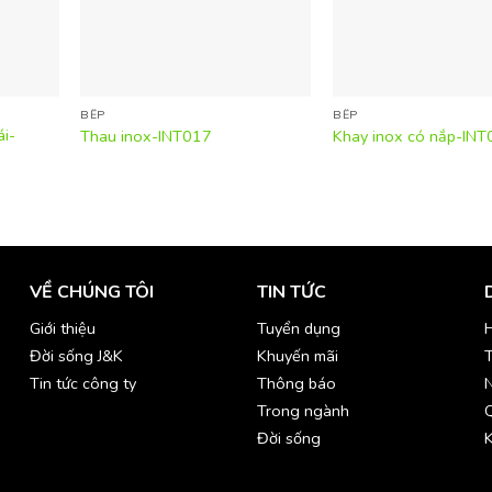
BẾP
BẾP
i-
Thau inox-INT017
Khay inox có nắp-IN
VỀ CHÚNG TÔI
TIN TỨC
Giới thiệu
Tuyển dụng
H
Đời sống J&K
Khuyến mãi
T
Tin tức công ty
Thông báo
Trong ngành
Đời sống
K