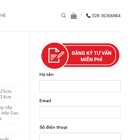
028 36366864
 HỆ
Họ tên
25cm,
x34cm
Email
ng nắp
, bếp Gas,
ừ.
Số điện thoại
 xuất