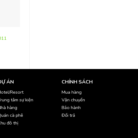
BẾP
BẾP
Hộp đựng thực phẩm
T011
Xe đẩy thu dọn vệ sinh-TRO084
BEN010
DỰ ÁN
CHÍNH SÁCH
otel/Resort
Mua hàng
rung tâm sự kiện
Vận chuyển
Nhà hàng
Bảo hành
Quán cà phê
Đổi trả
hu đô thị