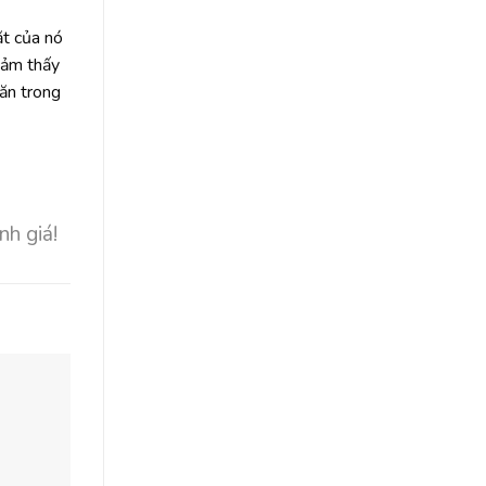
ặt của nó
cảm thấy
 ăn trong
nh giá!