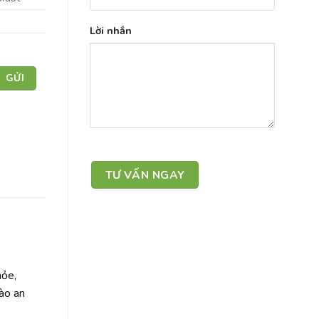
Lời nhắn
hỏe,
nào an