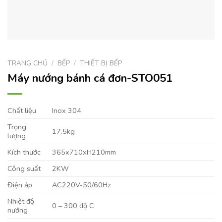
TRANG CHỦ
/
BẾP
/
THIẾT BỊ BẾP
Máy nướng bánh cá đơn-STO051
Chất liệu
Inox 304
Trọng
17.5kg
lượng
Kích thước
365x710xH210mm
Công suất
2KW
Điện áp
AC220V-50/60Hz
Nhiệt độ
0 – 300 độ C
nướng