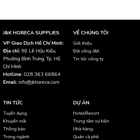
J&K HORECA SUPPLIES
VỀ CHÚNG TÔI
VP Giao Dịch Hồ Chí Minh:
Giới thiệu
Địa chỉ:
96 Lê Hữu Kiều,
Đời sống J&K
Phường Bình Trưng, Tp. Hồ
Tin tức công ty
Chí Minh
Hotline:
028 363 66864
Email:
info@jkhoreca.com
TIN TỨC
DỰ ÁN
Tuyển dụng
Hotel/Resort
Khuyến mãi
Trung tâm sự kiện
Thông báo
Nhà hàng
Trong ngành
Quán cà phê