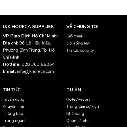
J&K HORECA SUPPLIES
VỀ CHÚNG TÔI
VP Giao Dịch Hồ Chí Minh:
Giới thiệu
Địa chỉ:
96 Lê Hữu Kiều,
Đời sống J&K
Phường Bình Trưng, Tp. Hồ
Tin tức công ty
Chí Minh
Hotline:
028 363 66864
Email:
info@jkhoreca.com
TIN TỨC
DỰ ÁN
Tuyển dụng
Hotel/Resort
Khuyến mãi
Trung tâm sự kiện
Thông báo
Nhà hàng
Trong ngành
Quán cà phê