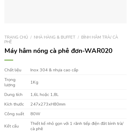
TRANG CHỦ
/
NHÀ HÀNG & BUFFET
/
BÌNH HÂM TRÀ/ CÀ
PHÊ
Máy hâm nóng cà phê đơn-WAR020
Chất liệu
Inox 304 & nhựa cao cấp
Trọng
1Kg
lượng
Dung tích
1,6L hoặc 1,8L
Kích thước
247x273xH80mm
Công suất
80W
Thiết kế nhỏ gọn với 1 rãnh tiếp điện đăt bình trà/
Kết cấu
cà phê