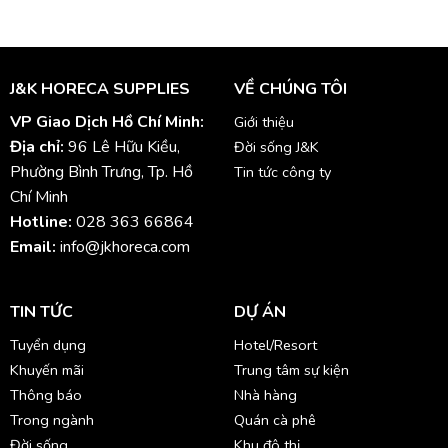
J&K HORECA SUPPLIES
VỀ CHÚNG TÔI
VP Giao Dịch Hồ Chí Minh:
Giới thiệu
Địa chỉ:
96 Lê Hữu Kiều,
Đời sống J&K
Phường Bình Trưng, Tp. Hồ
Tin tức công ty
Chí Minh
Hotline:
028 363 66864
Email:
info@jkhoreca.com
TIN TỨC
DỰ ÁN
Tuyển dụng
Hotel/Resort
Khuyến mãi
Trung tâm sự kiện
Thông báo
Nhà hàng
Trong ngành
Quán cà phê
Đời sống
Khu đô thị