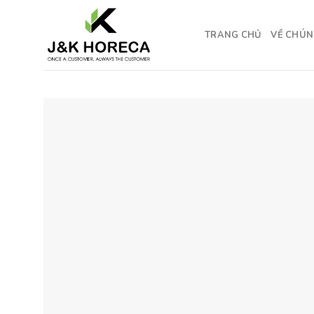
Skip
to
TRANG CHỦ
VỀ CHÚN
content