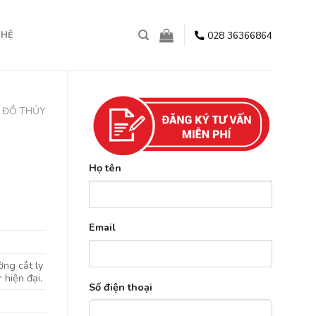
028 36366864
 HỆ
ĐỒ THỦY
Họ tên
Email
ờng cắt ly
hiện đại.
Số điện thoại