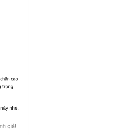
 chân cao
g trọng
 này nhé.
nh giá!