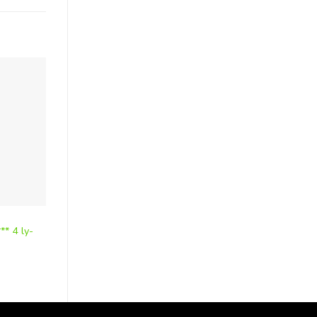
ĐỒ THỦY TINH
ĐỒ THỦY TINH
** 4 ly-
Bộ ly uống Whiskey
Bộ ly uống vang Lum
Luminarc*****-GLA041
Elegance*****-GLA