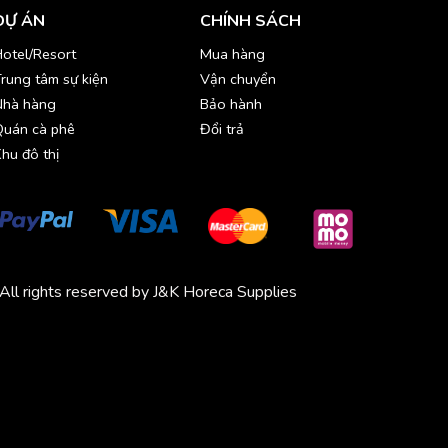
DỰ ÁN
CHÍNH SÁCH
otel/Resort
Mua hàng
rung tâm sự kiện
Vận chuyển
Nhà hàng
Bảo hành
Quán cà phê
Đổi trả
hu đô thị
All rights reserved by J&K Horeca Supplies
Michico
Chickfood
Phương Trang
Quần áo thể thao
Bluenest