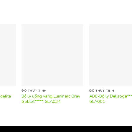
ĐỒ THỦY TINH
ĐỒ THỦY TINH
delita
Bộ ly uống vang Luminarc Bray
AB8-Bộ ly Delisoga***
Goblet*****-GLA034
GLA001