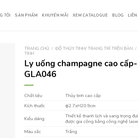
G TÔI
SẢN PHẨM
KHUYẾN MÃI
XEM CATALOGUE
BLOG
LIÊN
TRANG CHỦ
/
ĐỒ THỦY TINH/ TRANG TRÍ TRÊN BÀN
/
TINH
Ly uống champagne cao cấp-
GLA046
Chất liệu
Thủy tinh cao cấp
Kích thước
ф2.7xH20.9cm
Thiết kế thanh lịch và sang trọng đư
Kiểu dáng
được gia công bằng công nghệ laser 
Màu sắc
Trắng