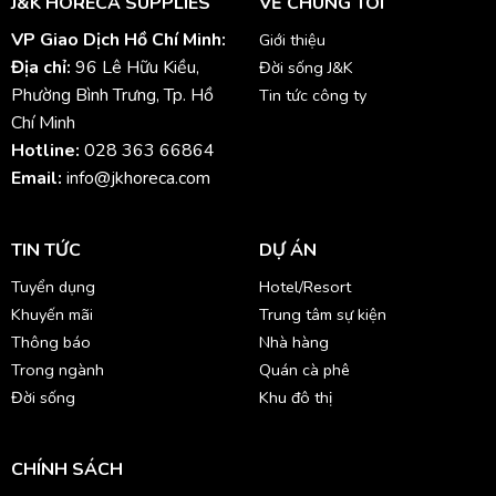
J&K HORECA SUPPLIES
VỀ CHÚNG TÔI
VP Giao Dịch Hồ Chí Minh:
Giới thiệu
Địa chỉ:
96 Lê Hữu Kiều,
Đời sống J&K
Phường Bình Trưng, Tp. Hồ
Tin tức công ty
Chí Minh
Hotline:
028 363 66864
Email:
info@jkhoreca.com
TIN TỨC
DỰ ÁN
Tuyển dụng
Hotel/Resort
Khuyến mãi
Trung tâm sự kiện
Thông báo
Nhà hàng
Trong ngành
Quán cà phê
Đời sống
Khu đô thị
CHÍNH SÁCH