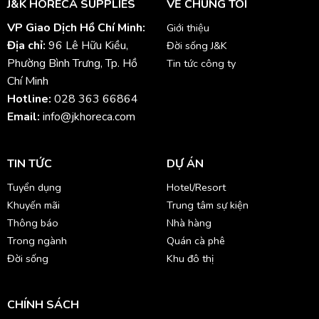
J&K HORECA SUPPLIES
VỀ CHÚNG TÔI
VP Giao Dịch Hồ Chí Minh:
Giới thiệu
Địa chỉ:
96 Lê Hữu Kiều,
Đời sống J&K
Phường Bình Trưng, Tp. Hồ
Tin tức công ty
Chí Minh
Hotline:
028 363 66864
Email:
info@jkhoreca.com
TIN TỨC
DỰ ÁN
Tuyển dụng
Hotel/Resort
Khuyến mãi
Trung tâm sự kiện
Thông báo
Nhà hàng
Trong ngành
Quán cà phê
Đời sống
Khu đô thị
CHÍNH SÁCH