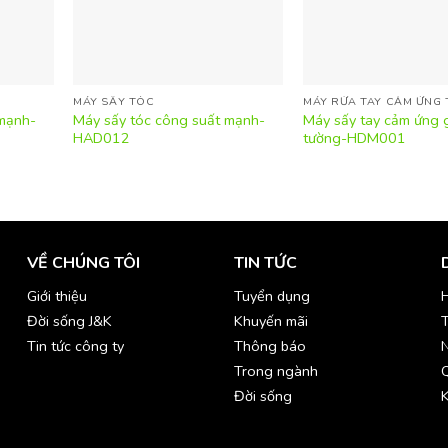
MÁY SẤY TÓC
MÁY RỬA TAY CẢM ỨNG 
mạnh-
Máy sấy tóc công suất mạnh-
Máy sấy tay cảm ứng 
HAD012
tường-HDM001
VỀ CHÚNG TÔI
TIN TỨC
Giới thiệu
Tuyển dụng
H
Đời sống J&K
Khuyến mãi
T
Tin tức công ty
Thông báo
Trong ngành
Đời sống
K