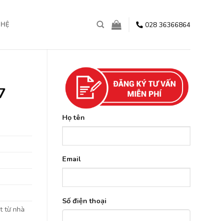
028 36366864
 HỆ
7
Họ tên
Email
Số điện thoại
t từ nhà