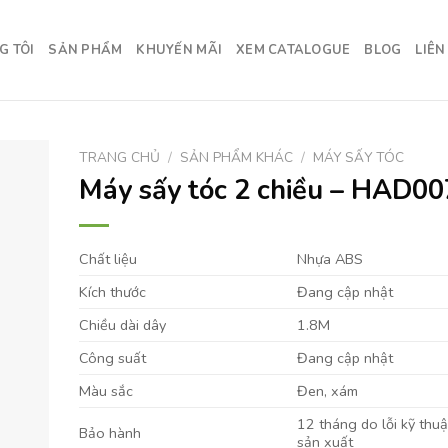
G TÔI
SẢN PHẨM
KHUYẾN MÃI
XEM CATALOGUE
BLOG
LIÊN
TRANG CHỦ
/
SẢN PHẨM KHÁC
/
MÁY SẤY TÓC
Máy sấy tóc 2 chiều – HAD00
Chất liệu
Nhựa ABS
Kích thước
Đang cập nhật
Chiều dài dây
1.8M
Công suất
Đang cập nhật
Màu sắc
Đen, xám
12 tháng do lỗi kỹ thuậ
Bảo hành
sản xuất