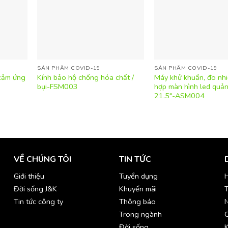
SẢN PHẨM COVID-19
SẢN PHẨM COVID-19
 cảm ứng
Kính bảo hộ chống hóa chất /
Máy khử khuẩn, đo nhiệ
bụi-FSM003
hợp màn hình led quả
21.5″-ASM004
VỀ CHÚNG TÔI
TIN TỨC
Giới thiệu
Tuyển dụng
H
Đời sống J&K
Khuyến mãi
T
Tin tức công ty
Thông báo
Trong ngành
Đời sống
K