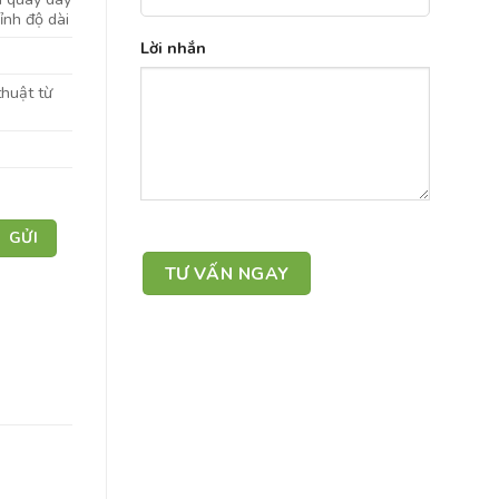
ỉnh độ dài
Lời nhắn
thuật từ