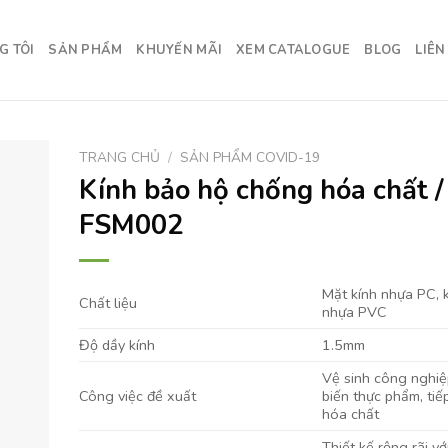
G TÔI
SẢN PHẨM
KHUYẾN MÃI
XEM CATALOGUE
BLOG
LIÊN
TRANG CHỦ
/
SẢN PHẨM COVID-19
Kính bảo hộ chống hóa chất /
FSM002
Mặt kính nhựa PC, 
Chất liệu
nhựa PVC
Độ dầy kính
1.5mm
Vệ sinh công nghiệ
Công việc đề xuất
biến thực phẩm, tiế
hóa chất
Thiết kế rộng rãi v