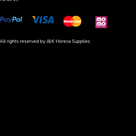
All rights reserved by J&K Horeca Supplies
Michico
Chickfood
Phương Trang
Quần áo thể thao
Bluenest