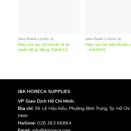
SẢN PHẨM COVID-19
SẢN PHẨM COVID-19
Máy rửa tay sát khuẩn & đo
Máy rửa tay diệt khuẩn
nhiệt độ tự động-ASM010
– ASM009
J&K HORECA SUPPLIES
VP Giao Dịch Hồ Chí Minh:
Địa chỉ:
96 Lê Hữu Kiều, Phường Bình Trưng, Tp. Hồ Chí
Minh
Hotline:
028 363 66864
Email:
info@jkhoreca.com