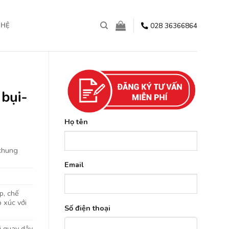
028 36366864
 HỆ
 bụi-
Họ tên
khung
Email
p, chế
p xúc với
Số điện thoại
ới quay dây