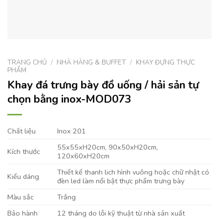
TRANG CHỦ
/
NHÀ HÀNG & BUFFET
/
KHAY ĐỰNG THỰC
PHẨM
Khay đá trưng bày đồ uống / hải sản tự
chọn bằng inox-MOD073
Chất liệu
Inox 201
55x55xH20cm, 90x50xH20cm,
Kích thước
120x60xH20cm
Thiết kế thanh lich hình vuông hoặc chữ nhật có
Kiểu dáng
đèn led làm nổi bật thực phẩm trưng bày
Màu sắc
Trắng
Bảo hành
12 tháng do lỗi kỹ thuật từ nhà sản xuất