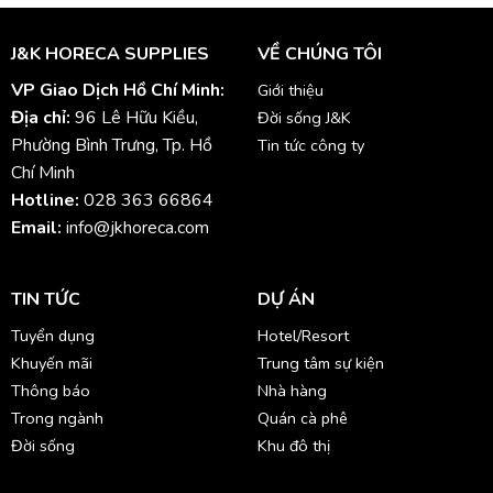
J&K HORECA SUPPLIES
VỀ CHÚNG TÔI
VP Giao Dịch Hồ Chí Minh:
Giới thiệu
Địa chỉ:
96 Lê Hữu Kiều,
Đời sống J&K
Phường Bình Trưng, Tp. Hồ
Tin tức công ty
Chí Minh
Hotline:
028 363 66864
Email:
info@jkhoreca.com
TIN TỨC
DỰ ÁN
Tuyển dụng
Hotel/Resort
Khuyến mãi
Trung tâm sự kiện
Thông báo
Nhà hàng
Trong ngành
Quán cà phê
Đời sống
Khu đô thị