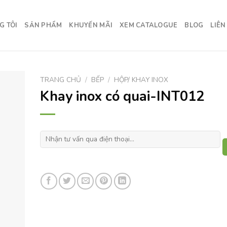
G TÔI
SẢN PHẨM
KHUYẾN MÃI
XEM CATALOGUE
BLOG
LIÊN
TRANG CHỦ
/
BẾP
/
HỘP/ KHAY INOX
Khay inox có quai-INT012