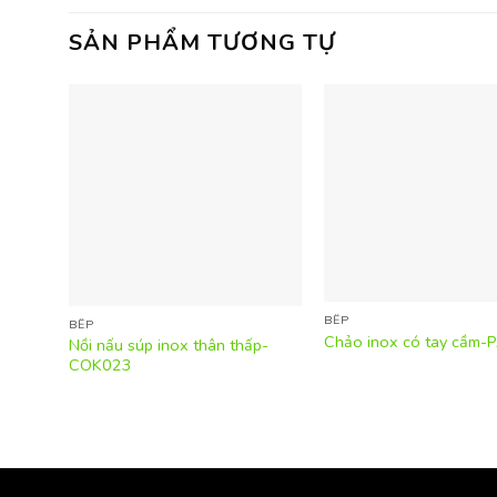
SẢN PHẨM TƯƠNG TỰ
BẾP
BẾP
Chảo inox có tay cầm
Nồi nấu súp inox thân thấp-
COK023