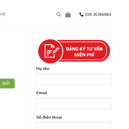
028 36366864
 HỆ
Họ tên
Email
Số điện thoại