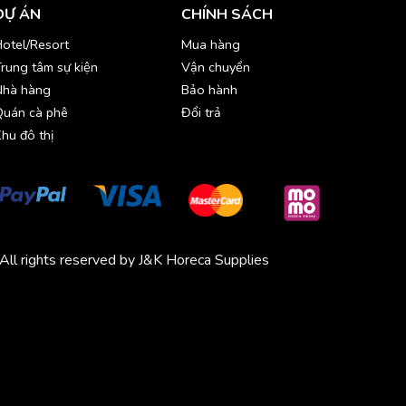
DỰ ÁN
CHÍNH SÁCH
otel/Resort
Mua hàng
rung tâm sự kiện
Vận chuyển
Nhà hàng
Bảo hành
Quán cà phê
Đổi trả
hu đô thị
All rights reserved by J&K Horeca Supplies
Michico
Chickfood
Phương Trang
Quần áo thể thao
Bluenest