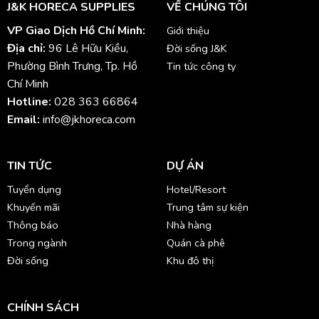
J&K HORECA SUPPLIES
VỀ CHÚNG TÔI
VP Giao Dịch Hồ Chí Minh:
Giới thiệu
Địa chỉ:
96 Lê Hữu Kiều,
Đời sống J&K
Phường Bình Trưng, Tp. Hồ
Tin tức công ty
Chí Minh
Hotline:
028 363 66864
Email:
info@jkhoreca.com
TIN TỨC
DỰ ÁN
Tuyển dụng
Hotel/Resort
Khuyến mãi
Trung tâm sự kiện
Thông báo
Nhà hàng
Trong ngành
Quán cà phê
Đời sống
Khu đô thị
CHÍNH SÁCH