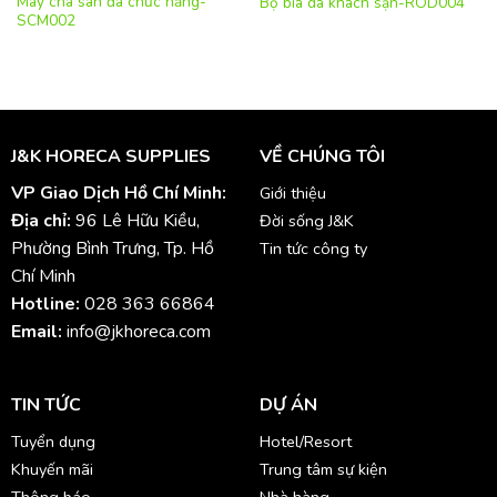
Máy chà sàn đa chức năng-
Bộ bìa da khách sạn-ROD004
SCM002
J&K HORECA SUPPLIES
VỀ CHÚNG TÔI
VP Giao Dịch Hồ Chí Minh:
Giới thiệu
Địa chỉ:
96 Lê Hữu Kiều,
Đời sống J&K
Phường Bình Trưng, Tp. Hồ
Tin tức công ty
Chí Minh
Hotline:
028 363 66864
Email:
info@jkhoreca.com
TIN TỨC
DỰ ÁN
Tuyển dụng
Hotel/Resort
Khuyến mãi
Trung tâm sự kiện
Thông báo
Nhà hàng