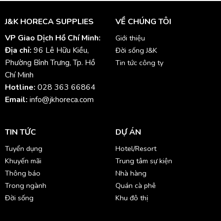
J&K HORECA SUPPLIES
VỀ CHÚNG TÔI
VP Giao Dịch Hồ Chí Minh:
Giới thiệu
Địa chỉ:
96 Lê Hữu Kiều,
Đời sống J&K
Phường Bình Trưng, Tp. Hồ
Tin tức công ty
Chí Minh
Hotline:
028 363 66864
Email:
info@jkhoreca.com
TIN TỨC
DỰ ÁN
Tuyển dụng
Hotel/Resort
Khuyến mãi
Trung tâm sự kiện
Thông báo
Nhà hàng
Trong ngành
Quán cà phê
Đời sống
Khu đô thị