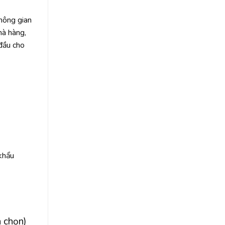
không gian
hà hàng,
 đầu cho
 khẩu
h chọn)