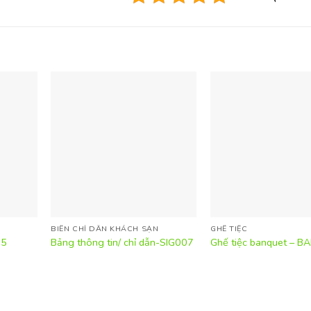
BIỂN CHỈ DẪN KHÁCH SẠN
GHẾ TIỆC
15
Bảng thông tin/ chỉ dẫn-SIG007
Ghế tiệc banquet – B