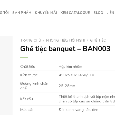
G TÔI
SẢN PHẨM
KHUYẾN MÃI
XEM CATALOGUE
BLOG
LIÊN
TRANG CHỦ
/
PHÒNG TIỆC/ HỘI NGHỊ
/
GHẾ TIỆC
Ghế tiệc banquet – BAN003
Chất liệu
Hộp kim nhôm
Kích thước
450x530xH450/910
Đường kính chân
25-28mm
ghế
Thiết kế thanh lịch với lớp nệm n
Kết cấu
chân có lớp cao su chống trơn trư
Màu sắc
Đỏ, xanh, vàng, tím, đen