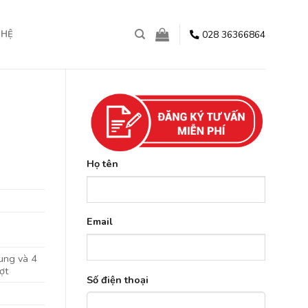
028 36366864
 HỆ
Họ tên
Email
hung và 4
ợt
Số điện thoại