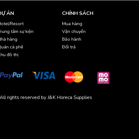
DỰ ÁN
CHÍNH SÁCH
otel/Resort
Mua hàng
rung tâm sự kiện
Vận chuyển
Nhà hàng
Bảo hành
Quán cà phê
Đổi trả
hu đô thị
All rights reserved by J&K Horeca Supplies
Michico
Chickfood
Phương Trang
Quần áo thể thao
Bluenest