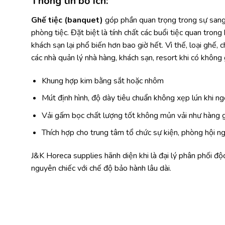
Thông tin bổ ích:
Ghế tiệc (banquet)
góp phần quan trọng trong sự sang t
phòng tiệc. Đặt biệt là tính chất các buổi tiệc quan trong
khách sạn lại phổ biến hơn bao giờ hết. Vì thế, loại ghế,
các nhà quản lý nhà hàng, khách sạn, resort khi có không 
Khung hợp kim bằng sắt hoặc nhôm
Mút định hình, độ dày tiêu chuẩn không xẹp lún khi ng
Vải gấm bọc chất lượng tốt không mủn vải như hàng 
Thích hợp cho trung tâm tổ chức sự kiện, phòng hội n
J&K Horeca supplies hãnh diện khi là đại lý phân phối đ
nguyên chiếc với chế độ bảo hành lâu dài.