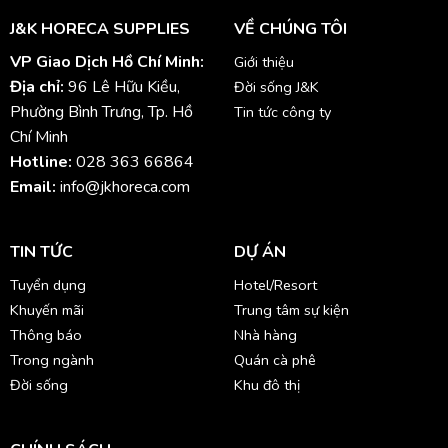
J&K HORECA SUPPLIES
VỀ CHÚNG TÔI
VP Giao Dịch Hồ Chí Minh:
Giới thiệu
Địa chỉ:
96 Lê Hữu Kiều,
Đời sống J&K
Phường Bình Trưng, Tp. Hồ
Tin tức công ty
Chí Minh
Hotline:
028 363 66864
Email:
info@jkhoreca.com
TIN TỨC
DỰ ÁN
Tuyển dụng
Hotel/Resort
Khuyến mãi
Trung tâm sự kiện
Thông báo
Nhà hàng
Trong ngành
Quán cà phê
Đời sống
Khu đô thị