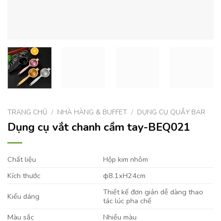
TRANG CHỦ
/
NHÀ HÀNG & BUFFET
/
DỤNG CỤ QUẦY BAR
Dụng cụ vắt chanh cầm tay-BEQ021
Chất liệu
Hộp kim nhôm
Kích thước
ф8.1xH24cm
Thiết kế đơn giản dễ dàng thao
Kiểu dáng
tác lúc pha chế
Màu sắc
Nhiều màu