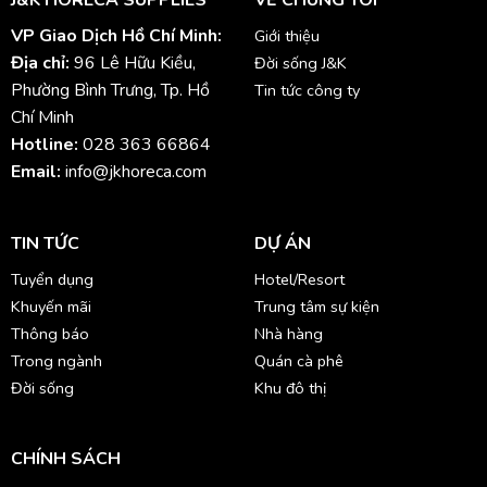
J&K HORECA SUPPLIES
VỀ CHÚNG TÔI
VP Giao Dịch Hồ Chí Minh:
Giới thiệu
Địa chỉ:
96 Lê Hữu Kiều,
Đời sống J&K
Phường Bình Trưng, Tp. Hồ
Tin tức công ty
Chí Minh
Hotline:
028 363 66864
Email:
info@jkhoreca.com
TIN TỨC
DỰ ÁN
Tuyển dụng
Hotel/Resort
Khuyến mãi
Trung tâm sự kiện
Thông báo
Nhà hàng
Trong ngành
Quán cà phê
Đời sống
Khu đô thị
CHÍNH SÁCH